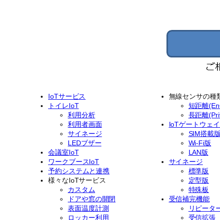
IoTサービス
無線センサの種
トイレIoT
短距離(EnO
利用分析
長距離(Priv
利用者画面
IoTゲートウェ
サイネージ
SIM搭載
LEDブザー
Wi-Fi版
会議室IoT
LAN版
ワークブースIoT
サイネージ
予約システムと連携
標準版
様々なIoTサービス
定型版
カスタム
特殊板
ドアや窓の開閉
受信補完機能
表面温度計測
リピータ
ロッカー利用
受信拡張