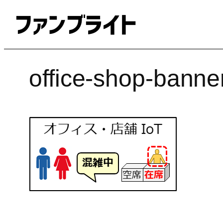
内
容
を
ス
キ
office-shop-banne
ッ
プ