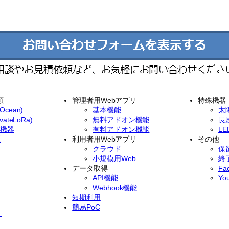
類
管理者用Webアプリ
特殊機器
cean)
基本機能
太
ateLoRa)
無料アドオン機能
長
イ機器
有料アドオン機能
L
版
利用者用Webアプリ
その他
クラウド
保
小規模用Web
終
データ取得
Fa
API機能
Yo
Webhook機能
短期利用
簡易PoC
ー