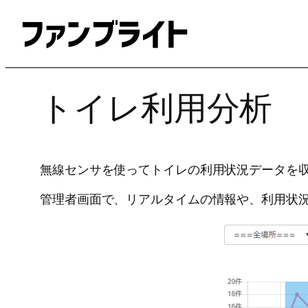
内
容
を
ス
キ
トイレ利用分析
ッ
プ
無線センサを使ってトイレの利用状況データを収
管理者画面で、リアルタイムの情報や、利用状