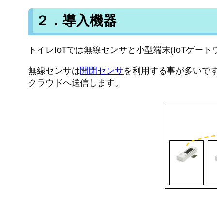
２．導入機器
トイレIoTでは無線センサと小型端末(IoTゲー
無線センサは
開閉センサ
を利用する事が多いです
クラウドへ送信します。