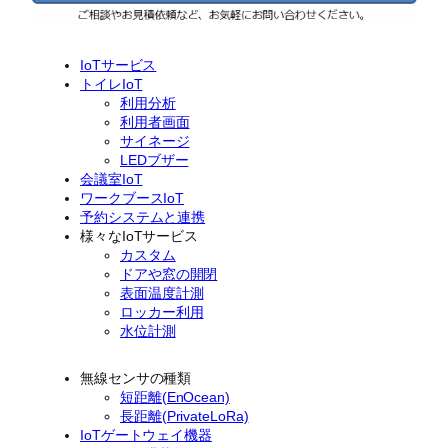
IoTサービス
トイレIoT
利用分析
利用者画面
サイネージ
LEDブザー
会議室IoT
ワークブースIoT
予約システムと連携
様々なIoTサービス
カスタム
ドアや窓の開閉
表面温度計測
ロッカー利用
水位計測
無線センサの種類
短距離(EnOcean)
長距離(PrivateLoRa)
IoTゲートウェイ機器