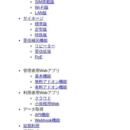
SIM搭載版
Wi-Fi版
LAN版
サイネージ
標準版
定型版
特殊板
受信補完機能
リピーター
受信拡張
PoE
管理者用Webアプリ
基本機能
無料アドオン機能
有料アドオン機能
利用者用Webアプリ
クラウド
小規模用Web
データ取得
API機能
Webhook機能
短期利用