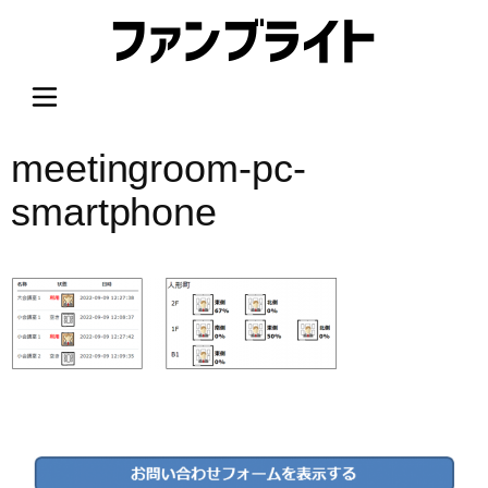
内
容
を
ス
キ
ッ
meetingroom-pc-
プ
smartphone