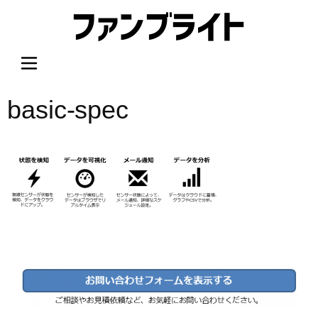
内
容
を
ス
キ
ッ
basic-spec
プ