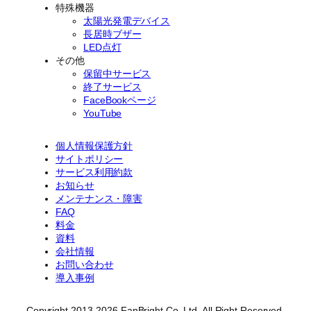
特殊機器
太陽光発電デバイス
長居時ブザー
LED点灯
その他
保留中サービス
終了サービス
FaceBookページ
YouTube
個人情報保護方針
サイトポリシー
サービス利用約款
お知らせ
メンテナンス・障害
FAQ
料金
資料
会社情報
お問い合わせ
導入事例
Copyright 2013-2026 FanBright Co. Ltd. All Right Reserved.