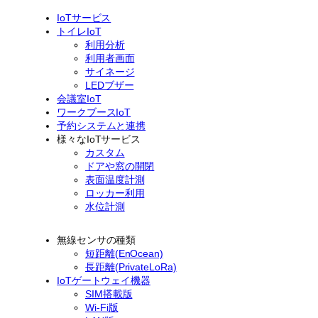
IoTサービス
トイレIoT
利用分析
利用者画面
サイネージ
LEDブザー
会議室IoT
ワークブースIoT
予約システムと連携
様々なIoTサービス
カスタム
ドアや窓の開閉
表面温度計測
ロッカー利用
水位計測
無線センサの種類
短距離(EnOcean)
長距離(PrivateLoRa)
IoTゲートウェイ機器
SIM搭載版
Wi-Fi版