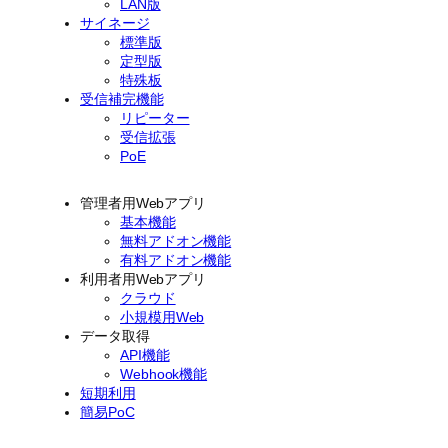
LAN版
サイネージ
標準版
定型版
特殊板
受信補完機能
リピーター
受信拡張
PoE
管理者用Webアプリ
基本機能
無料アドオン機能
有料アドオン機能
利用者用Webアプリ
クラウド
小規模用Web
データ取得
API機能
Webhook機能
短期利用
簡易PoC