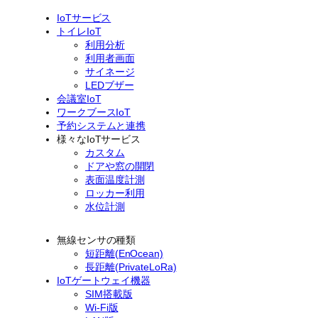
IoTサービス
トイレIoT
利用分析
利用者画面
サイネージ
LEDブザー
会議室IoT
ワークブースIoT
予約システムと連携
様々なIoTサービス
カスタム
ドアや窓の開閉
表面温度計測
ロッカー利用
水位計測
無線センサの種類
短距離(EnOcean)
長距離(PrivateLoRa)
IoTゲートウェイ機器
SIM搭載版
Wi-Fi版