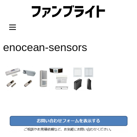
内
容
を
ス
キ
ッ
enocean-sensors
プ