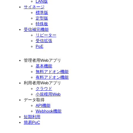
LAN版
サイネージ
標準版
定型版
特殊板
受信補完機能
リピーター
受信拡張
PoE
管理者用Webアプリ
基本機能
無料アドオン機能
有料アドオン機能
利用者用Webアプリ
クラウド
小規模用Web
データ取得
API機能
Webhook機能
短期利用
簡易PoC