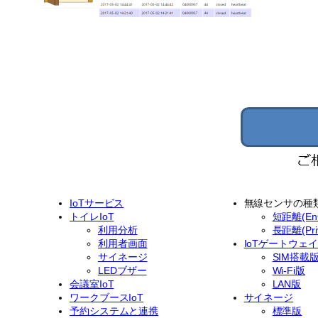
IoTサービス
無線センサの種
トイレIoT
短距離(EnO
利用分析
長距離(Priv
利用者画面
IoTゲートウェ
サイネージ
SIM搭載
LEDブザー
Wi-Fi版
会議室IoT
LAN版
ワークブースIoT
サイネージ
予約システムと連携
標準版