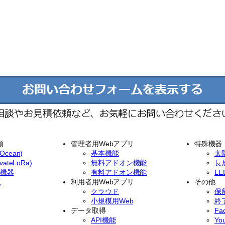
類
管理者用Webアプリ
特殊機器
cean)
基本機能
太
ateLoRa)
無料アドオン機能
長
イ機器
有料アドオン機能
L
版
利用者用Webアプリ
その他
クラウド
保
小規模用Web
終
データ取得
Fa
API機能
Yo