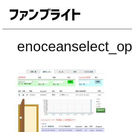
内
容
を
ス
キ
enoceanselect_o
ッ
プ