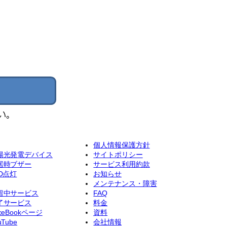
個人情報保護方針
陽光発電デバイス
サイトポリシー
居時ブザー
サービス利用約款
ED点灯
お知らせ
メンテナンス・障害
留中サービス
FAQ
了サービス
料金
ceBookページ
資料
uTube
会社情報