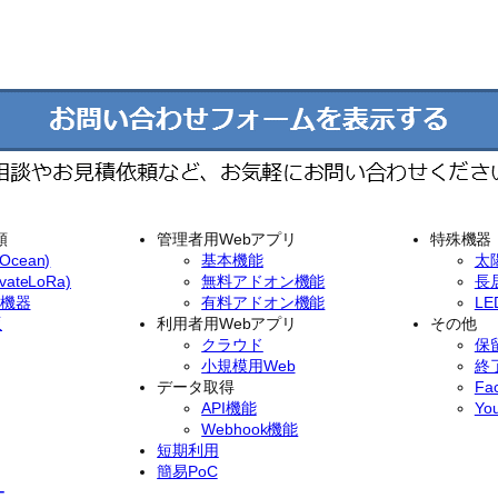
類
管理者用Webアプリ
特殊機器
cean)
基本機能
太
ateLoRa)
無料アドオン機能
長
イ機器
有料アドオン機能
L
版
利用者用Webアプリ
その他
クラウド
保
小規模用Web
終
データ取得
Fa
API機能
Yo
Webhook機能
短期利用
簡易PoC
ー