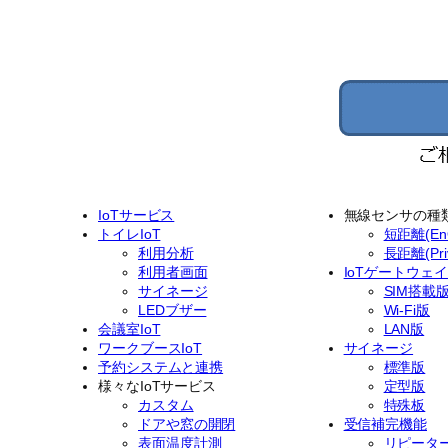
IoTサービス
無線センサの種
トイレIoT
短距離(EnO
利用分析
長距離(Priv
利用者画面
IoTゲートウェ
サイネージ
SIM搭載
LEDブザー
Wi-Fi版
会議室IoT
LAN版
ワークブースIoT
サイネージ
予約システムと連携
標準版
様々なIoTサービス
定型版
カスタム
特殊板
ドアや窓の開閉
受信補完機能
表面温度計測
リピータ