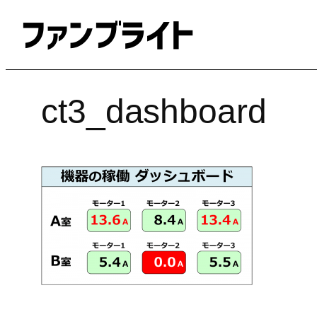
内
容
を
ス
キ
ct3_dashboard
ッ
プ