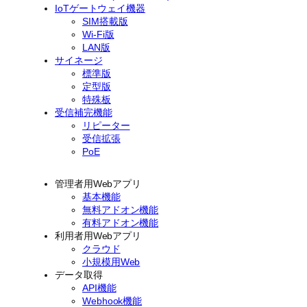
IoTゲートウェイ機器
SIM搭載版
Wi-Fi版
LAN版
サイネージ
標準版
定型版
特殊板
受信補完機能
リピーター
受信拡張
PoE
管理者用Webアプリ
基本機能
無料アドオン機能
有料アドオン機能
利用者用Webアプリ
クラウド
小規模用Web
データ取得
API機能
Webhook機能