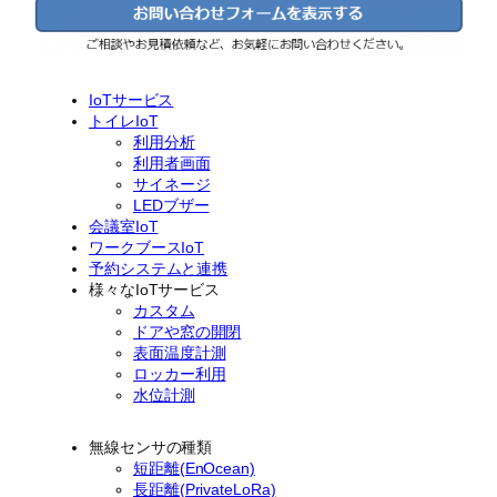
IoTサービス
トイレIoT
利用分析
利用者画面
サイネージ
LEDブザー
会議室IoT
ワークブースIoT
予約システムと連携
様々なIoTサービス
カスタム
ドアや窓の開閉
表面温度計測
ロッカー利用
水位計測
無線センサの種類
短距離(EnOcean)
長距離(PrivateLoRa)