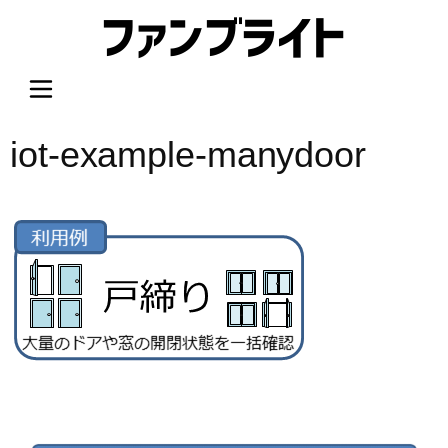
内
容
を
ス
キ
ッ
iot-example-manydoor
プ