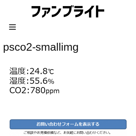
内
容
を
ス
キ
ッ
psco2-smallimg
プ