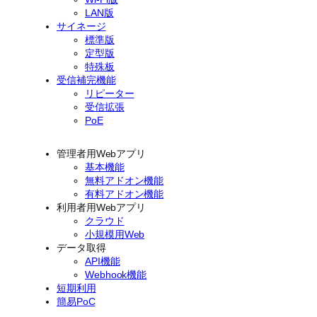
LAN版
サイネージ
標準版
定型版
特殊板
受信補完機能
リピーター
受信拡張
PoE
管理者用Webアプリ
基本機能
無料アドオン機能
有料アドオン機能
利用者用Webアプリ
クラウド
小規模用Web
データ取得
API機能
Webhook機能
短期利用
簡易PoC