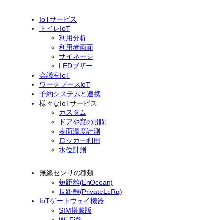
IoTサービス
トイレIoT
利用分析
利用者画面
サイネージ
LEDブザー
会議室IoT
ワークブースIoT
予約システムと連携
様々なIoTサービス
カスタム
ドアや窓の開閉
表面温度計測
ロッカー利用
水位計測
無線センサの種類
短距離(EnOcean)
長距離(PrivateLoRa)
IoTゲートウェイ機器
SIM搭載版
Wi-Fi版