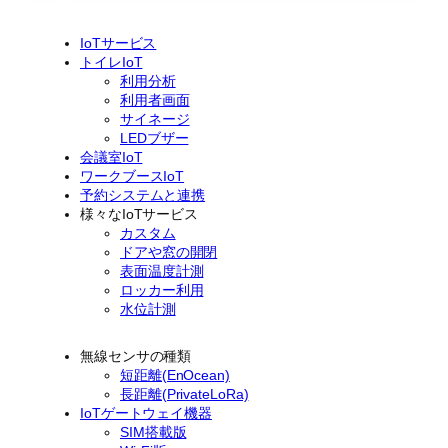
IoTサービス
トイレIoT
利用分析
利用者画面
サイネージ
LEDブザー
会議室IoT
ワークブースIoT
予約システムと連携
様々なIoTサービス
カスタム
ドアや窓の開閉
表面温度計測
ロッカー利用
水位計測
無線センサの種類
短距離(EnOcean)
長距離(PrivateLoRa)
IoTゲートウェイ機器
SIM搭載版