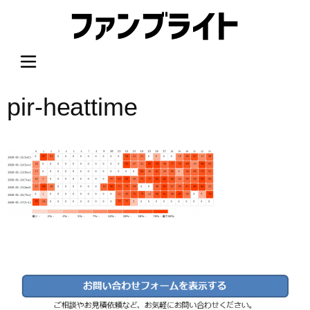
内
容
を
ス
キ
ッ
pir-heattime
プ