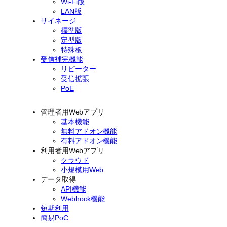
Wi-Fi版
LAN版
サイネージ
標準版
定型版
特殊板
受信補完機能
リピーター
受信拡張
PoE
管理者用Webアプリ
基本機能
無料アドオン機能
有料アドオン機能
利用者用Webアプリ
クラウド
小規模用Web
データ取得
API機能
Webhook機能
短期利用
簡易PoC