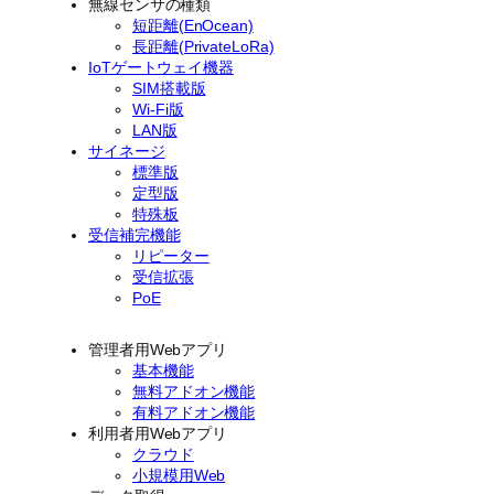
無線センサの種類
短距離(EnOcean)
長距離(PrivateLoRa)
IoTゲートウェイ機器
SIM搭載版
Wi-Fi版
LAN版
サイネージ
標準版
定型版
特殊板
受信補完機能
リピーター
受信拡張
PoE
管理者用Webアプリ
基本機能
無料アドオン機能
有料アドオン機能
利用者用Webアプリ
クラウド
小規模用Web