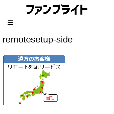
内
容
を
ス
キ
ッ
remotesetup-side
プ