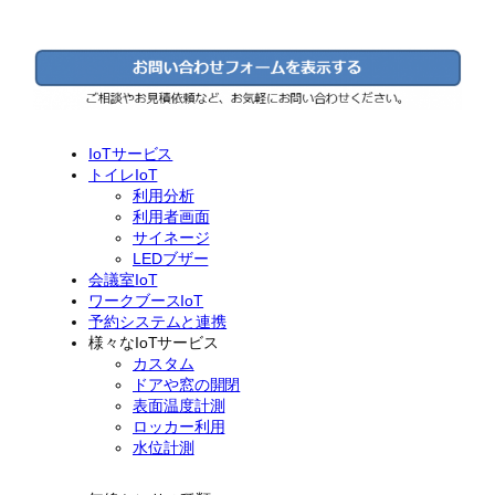
IoTサービス
トイレIoT
利用分析
利用者画面
サイネージ
LEDブザー
会議室IoT
ワークブースIoT
予約システムと連携
様々なIoTサービス
カスタム
ドアや窓の開閉
表面温度計測
ロッカー利用
水位計測