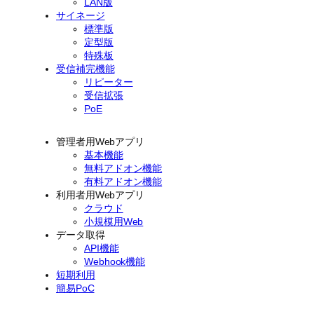
LAN版
サイネージ
標準版
定型版
特殊板
受信補完機能
リピーター
受信拡張
PoE
管理者用Webアプリ
基本機能
無料アドオン機能
有料アドオン機能
利用者用Webアプリ
クラウド
小規模用Web
データ取得
API機能
Webhook機能
短期利用
簡易PoC