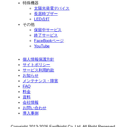
特殊機器
太陽光発電デバイス
長居時ブザー
LED点灯
その他
保留中サービス
終了サービス
FaceBookページ
YouTube
個人情報保護方針
サイトポリシー
サービス利用約款
お知らせ
メンテナンス・障害
FAQ
料金
資料
会社情報
お問い合わせ
導入事例
Copyright 2013-2026 FanBright Co. Ltd. All Right Reserved.