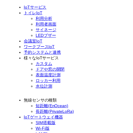
IoTサービス
トイレIoT
利用分析
利用者画面
サイネージ
LEDブザー
会議室IoT
ワークブースIoT
予約システムと連携
様々なIoTサービス
カスタム
ドアや窓の開閉
表面温度計測
ロッカー利用
水位計測
無線センサの種類
短距離(EnOcean)
長距離(PrivateLoRa)
IoTゲートウェイ機器
SIM搭載版
Wi-Fi版