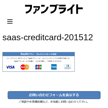
内
容
を
ス
キ
ッ
saas-creditcard-201512
プ