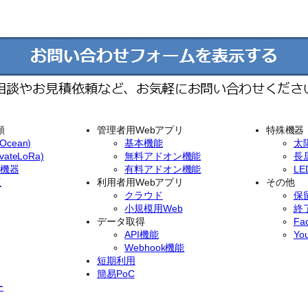
類
管理者用Webアプリ
特殊機器
cean)
基本機能
太
ateLoRa)
無料アドオン機能
長
イ機器
有料アドオン機能
L
版
利用者用Webアプリ
その他
クラウド
保
小規模用Web
終
データ取得
Fa
API機能
Yo
Webhook機能
短期利用
簡易PoC
ー