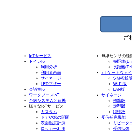
IoTサービス
無線センサの種
トイレIoT
短距離(EnO
利用分析
長距離(Priv
利用者画面
IoTゲートウェ
サイネージ
SIM搭載
LEDブザー
Wi-Fi版
会議室IoT
LAN版
ワークブースIoT
サイネージ
予約システムと連携
標準版
様々なIoTサービス
定型版
カスタム
特殊板
ドアや窓の開閉
受信補完機能
表面温度計測
リピータ
ロッカー利用
受信拡張