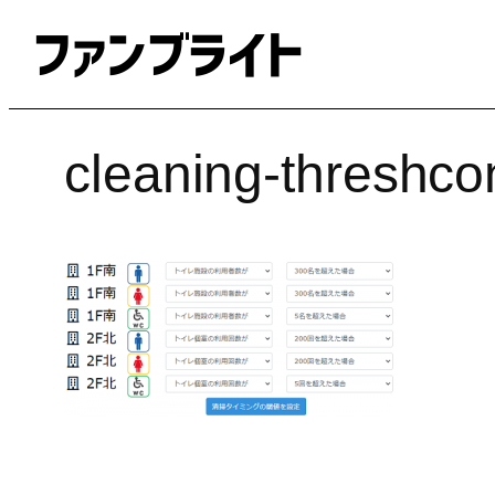
内
容
を
ス
キ
cleaning-threshco
ッ
プ