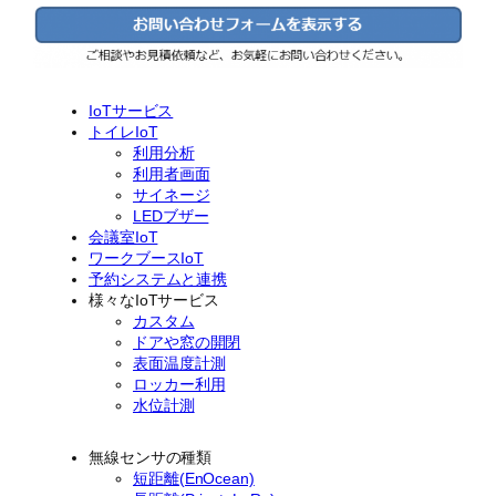
IoTサービス
トイレIoT
利用分析
利用者画面
サイネージ
LEDブザー
会議室IoT
ワークブースIoT
予約システムと連携
様々なIoTサービス
カスタム
ドアや窓の開閉
表面温度計測
ロッカー利用
水位計測
無線センサの種類
短距離(EnOcean)