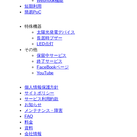
Webhook機能
短期利用
簡易PoC
特殊機器
太陽光発電デバイス
長居時ブザー
LED点灯
その他
保留中サービス
終了サービス
FaceBookページ
YouTube
個人情報保護方針
サイトポリシー
サービス利用約款
お知らせ
メンテナンス・障害
FAQ
料金
資料
会社情報