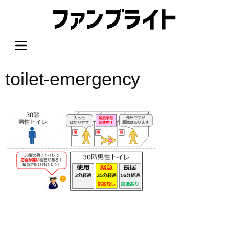
内
容
を
ス
キ
ッ
toilet-emergency
プ