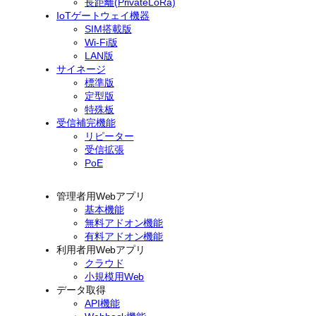
長距離(PrivateLoRa)
IoTゲートウェイ機器
SIM搭載版
Wi-Fi版
LAN版
サイネージ
標準版
定型版
特殊板
受信補完機能
リピーター
受信拡張
PoE
管理者用Webアプリ
基本機能
無料アドオン機能
有料アドオン機能
利用者用Webアプリ
クラウド
小規模用Web
データ取得
API機能