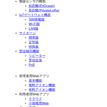
無線センサの種類
短距離(EnOcean)
長距離(PrivateLoRa)
IoTゲートウェイ機器
SIM搭載版
Wi-Fi版
LAN版
サイネージ
標準版
定型版
特殊板
受信補完機能
リピーター
受信拡張
PoE
管理者用Webアプリ
基本機能
無料アドオン機能
有料アドオン機能
利用者用Webアプリ
クラウド
小規模用Web