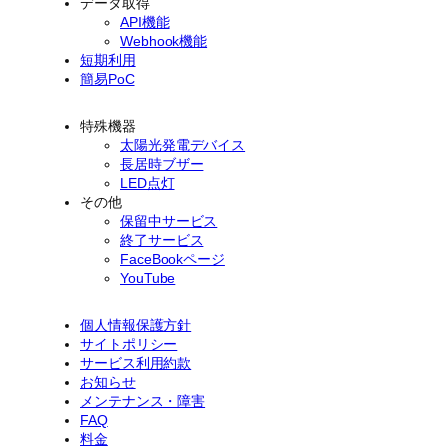
データ取得
API機能
Webhook機能
短期利用
簡易PoC
特殊機器
太陽光発電デバイス
長居時ブザー
LED点灯
その他
保留中サービス
終了サービス
FaceBookページ
YouTube
個人情報保護方針
サイトポリシー
サービス利用約款
お知らせ
メンテナンス・障害
FAQ
料金