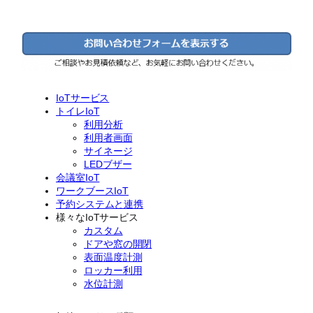
IoTサービス
トイレIoT
利用分析
利用者画面
サイネージ
LEDブザー
会議室IoT
ワークブースIoT
予約システムと連携
様々なIoTサービス
カスタム
ドアや窓の開閉
表面温度計測
ロッカー利用
水位計測