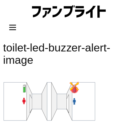
内
容
を
ス
キ
ッ
toilet-led-buzzer-alert-
プ
image