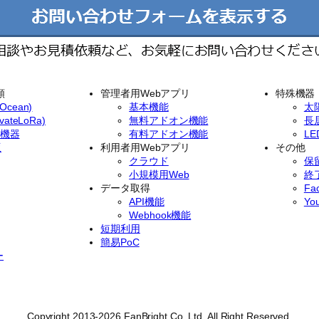
類
管理者用Webアプリ
特殊機器
cean)
基本機能
太
ateLoRa)
無料アドオン機能
長
イ機器
有料アドオン機能
L
版
利用者用Webアプリ
その他
クラウド
保
小規模用Web
終
データ取得
Fa
API機能
Yo
Webhook機能
短期利用
簡易PoC
ー
Copyright 2013-2026 FanBright Co. Ltd. All Right Reserved.