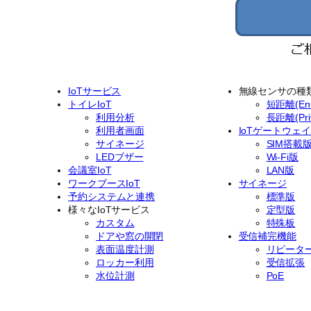
IoTサービス
無線センサの種
トイレIoT
短距離(EnO
利用分析
長距離(Priv
利用者画面
IoTゲートウェ
サイネージ
SIM搭載
LEDブザー
Wi-Fi版
会議室IoT
LAN版
ワークブースIoT
サイネージ
予約システムと連携
標準版
様々なIoTサービス
定型版
カスタム
特殊板
ドアや窓の開閉
受信補完機能
表面温度計測
リピータ
ロッカー利用
受信拡張
水位計測
PoE