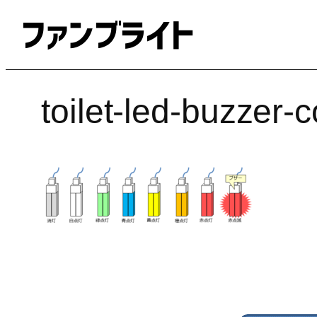
内
容
を
ス
キ
toilet-led-buzzer-c
ッ
プ