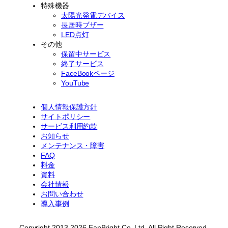
特殊機器
太陽光発電デバイス
長居時ブザー
LED点灯
その他
保留中サービス
終了サービス
FaceBookページ
YouTube
個人情報保護方針
サイトポリシー
サービス利用約款
お知らせ
メンテナンス・障害
FAQ
料金
資料
会社情報
お問い合わせ
導入事例
Copyright 2013-2026 FanBright Co. Ltd. All Right Reserved.