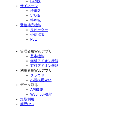
LAN版
サイネージ
標準版
定型版
特殊板
受信補完機能
リピーター
受信拡張
PoE
管理者用Webアプリ
基本機能
無料アドオン機能
有料アドオン機能
利用者用Webアプリ
クラウド
小規模用Web
データ取得
API機能
Webhook機能
短期利用
簡易PoC