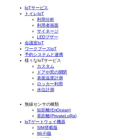
IoTサービス
トイレIoT
利用分析
利用者画面
サイネージ
LEDブザー
会議室IoT
ワークブースIoT
予約システムと連携
様々なIoTサービス
カスタム
ドアや窓の開閉
表面温度計測
ロッカー利用
水位計測
無線センサの種類
短距離(EnOcean)
長距離(PrivateLoRa)
IoTゲートウェイ機器
SIM搭載版
Wi-Fi版