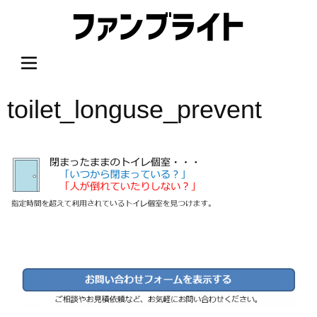
内
容
を
ス
キ
ッ
toilet_longuse_prevent
プ