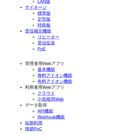
LAN版
サイネージ
標準版
定型版
特殊板
受信補完機能
リピーター
受信拡張
PoE
管理者用Webアプリ
基本機能
無料アドオン機能
有料アドオン機能
利用者用Webアプリ
クラウド
小規模用Web
データ取得
API機能
Webhook機能
短期利用
簡易PoC