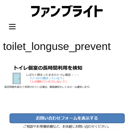
内
容
を
ス
キ
ッ
toilet_longuse_prevent
プ