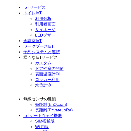
IoTサービス
トイレIoT
利用分析
利用者画面
サイネージ
LEDブザー
会議室IoT
ワークブースIoT
予約システムと連携
様々なIoTサービス
カスタム
ドアや窓の開閉
表面温度計測
ロッカー利用
水位計測
無線センサの種類
短距離(EnOcean)
長距離(PrivateLoRa)
IoTゲートウェイ機器
SIM搭載版
Wi-Fi版