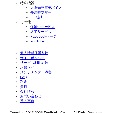
特殊機器
太陽光発電デバイス
長居時ブザー
LED点灯
その他
保留中サービス
終了サービス
FaceBookページ
YouTube
個人情報保護方針
サイトポリシー
サービス利用約款
お知らせ
メンテナンス・障害
FAQ
料金
資料
会社情報
お問い合わせ
導入事例
Copyright 2013-2026 FanBright Co. Ltd. All Right Reserved.