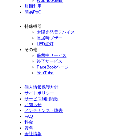
Webhook機能
短期利用
簡易PoC
特殊機器
太陽光発電デバイス
長居時ブザー
LED点灯
その他
保留中サービス
終了サービス
FaceBookページ
YouTube
個人情報保護方針
サイトポリシー
サービス利用約款
お知らせ
メンテナンス・障害
FAQ
料金
資料
会社情報