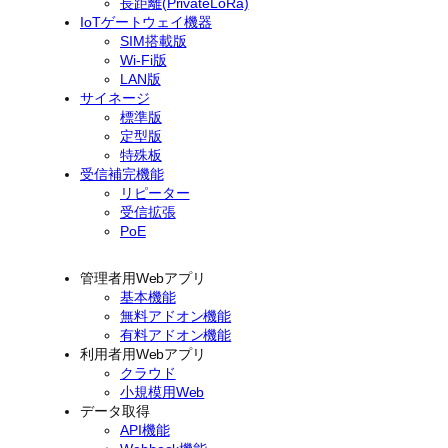
長距離(PrivateLoRa)
IoTゲートウェイ機器
SIM搭載版
Wi-Fi版
LAN版
サイネージ
標準版
定型版
特殊板
受信補完機能
リピーター
受信拡張
PoE
管理者用Webアプリ
基本機能
無料アドオン機能
有料アドオン機能
利用者用Webアプリ
クラウド
小規模用Web
データ取得
API機能