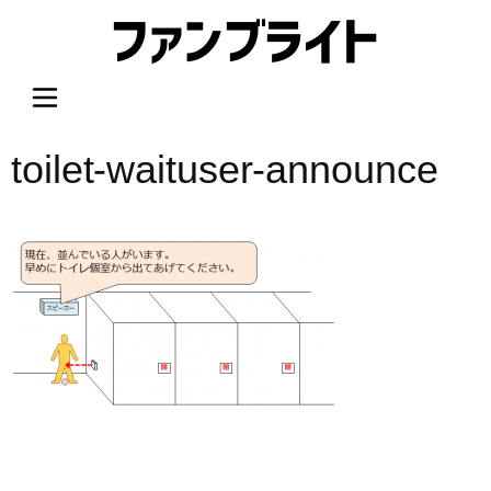
内
容
を
ス
キ
ッ
toilet-waituser-announce
プ