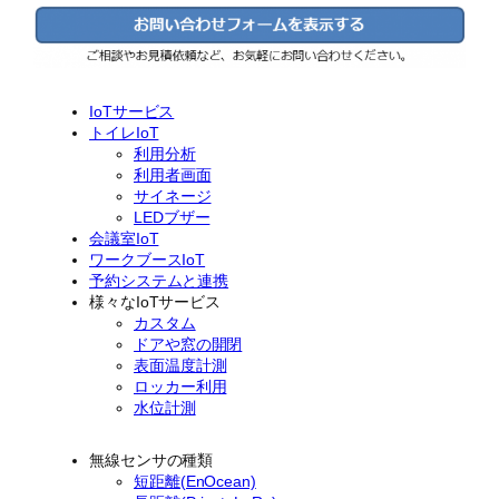
IoTサービス
トイレIoT
利用分析
利用者画面
サイネージ
LEDブザー
会議室IoT
ワークブースIoT
予約システムと連携
様々なIoTサービス
カスタム
ドアや窓の開閉
表面温度計測
ロッカー利用
水位計測
無線センサの種類
短距離(EnOcean)