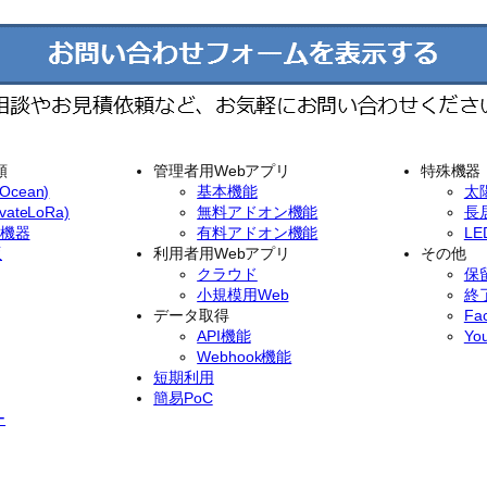
類
管理者用Webアプリ
特殊機器
cean)
基本機能
太
ateLoRa)
無料アドオン機能
長
イ機器
有料アドオン機能
L
版
利用者用Webアプリ
その他
クラウド
保
小規模用Web
終
データ取得
Fa
API機能
Yo
Webhook機能
短期利用
簡易PoC
ー