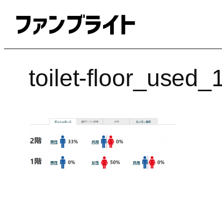
内
容
を
ス
キ
toilet-floor_used_
ッ
プ