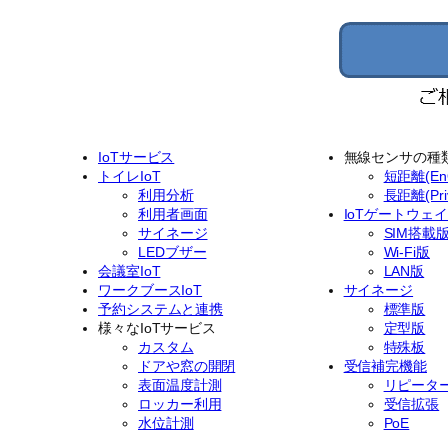
IoTサービス
無線センサの種
トイレIoT
短距離(EnO
利用分析
長距離(Priv
利用者画面
IoTゲートウェ
サイネージ
SIM搭載
LEDブザー
Wi-Fi版
会議室IoT
LAN版
ワークブースIoT
サイネージ
予約システムと連携
標準版
様々なIoTサービス
定型版
カスタム
特殊板
ドアや窓の開閉
受信補完機能
表面温度計測
リピータ
ロッカー利用
受信拡張
水位計測
PoE