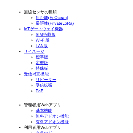
無線センサの種類
短距離(EnOcean)
長距離(PrivateLoRa)
IoTゲートウェイ機器
SIM搭載版
Wi-Fi版
LAN版
サイネージ
標準版
定型版
特殊板
受信補完機能
リピーター
受信拡張
PoE
管理者用Webアプリ
基本機能
無料アドオン機能
有料アドオン機能
利用者用Webアプリ
クラウド