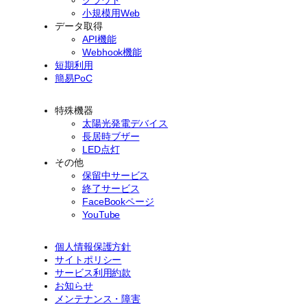
小規模用Web
データ取得
API機能
Webhook機能
短期利用
簡易PoC
特殊機器
太陽光発電デバイス
長居時ブザー
LED点灯
その他
保留中サービス
終了サービス
FaceBookページ
YouTube
個人情報保護方針
サイトポリシー
サービス利用約款
お知らせ
メンテナンス・障害