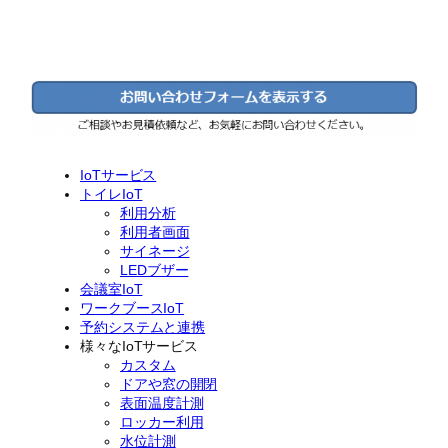
IoTサービス
トイレIoT
利用分析
利用者画面
サイネージ
LEDブザー
会議室IoT
ワークブースIoT
予約システムと連携
様々なIoTサービス
カスタム
ドアや窓の開閉
表面温度計測
ロッカー利用
水位計測