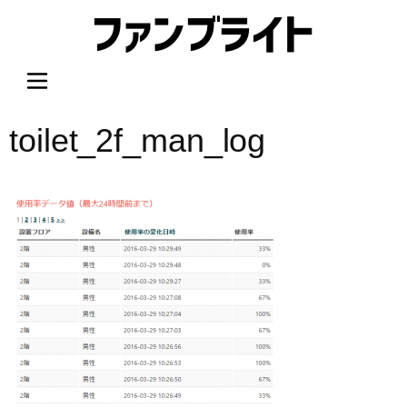
内
容
を
ス
キ
ッ
toilet_2f_man_log
プ