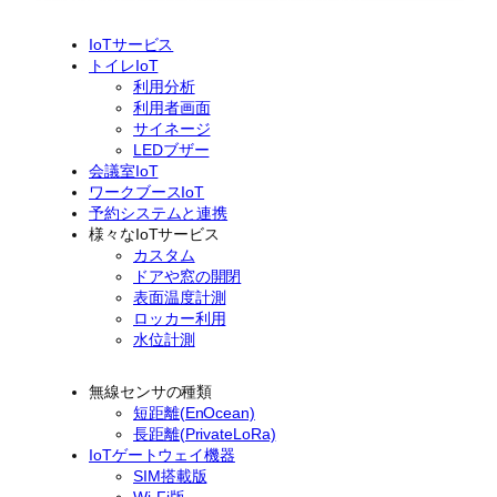
IoTサービス
トイレIoT
利用分析
利用者画面
サイネージ
LEDブザー
会議室IoT
ワークブースIoT
予約システムと連携
様々なIoTサービス
カスタム
ドアや窓の開閉
表面温度計測
ロッカー利用
水位計測
無線センサの種類
短距離(EnOcean)
長距離(PrivateLoRa)
IoTゲートウェイ機器
SIM搭載版
Wi-Fi版