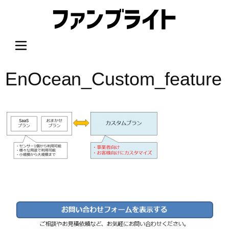
内
容
を
ス
キ
ッ
EnOcean_Custom_feature
プ