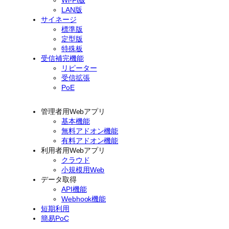
LAN版
サイネージ
標準版
定型版
特殊板
受信補完機能
リピーター
受信拡張
PoE
管理者用Webアプリ
基本機能
無料アドオン機能
有料アドオン機能
利用者用Webアプリ
クラウド
小規模用Web
データ取得
API機能
Webhook機能
短期利用
簡易PoC