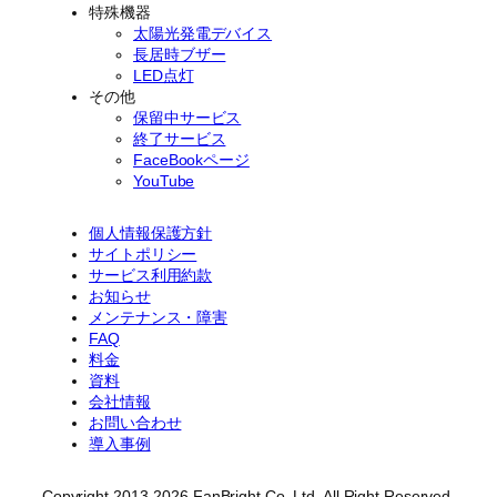
特殊機器
太陽光発電デバイス
長居時ブザー
LED点灯
その他
保留中サービス
終了サービス
FaceBookページ
YouTube
個人情報保護方針
サイトポリシー
サービス利用約款
お知らせ
メンテナンス・障害
FAQ
料金
資料
会社情報
お問い合わせ
導入事例
Copyright 2013-2026 FanBright Co. Ltd. All Right Reserved.