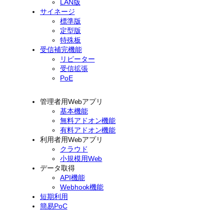
LAN版
サイネージ
標準版
定型版
特殊板
受信補完機能
リピーター
受信拡張
PoE
管理者用Webアプリ
基本機能
無料アドオン機能
有料アドオン機能
利用者用Webアプリ
クラウド
小規模用Web
データ取得
API機能
Webhook機能
短期利用
簡易PoC