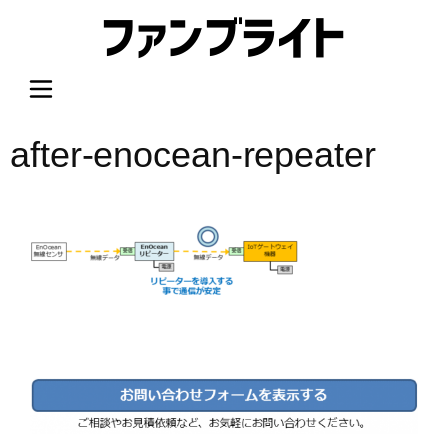
内
容
を
ス
キ
ッ
after-enocean-repeater
プ