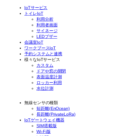
IoTサービス
トイレIoT
利用分析
利用者画面
サイネージ
LEDブザー
会議室IoT
ワークブースIoT
予約システムと連携
様々なIoTサービス
カスタム
ドアや窓の開閉
表面温度計測
ロッカー利用
水位計測
無線センサの種類
短距離(EnOcean)
長距離(PrivateLoRa)
IoTゲートウェイ機器
SIM搭載版
Wi-Fi版