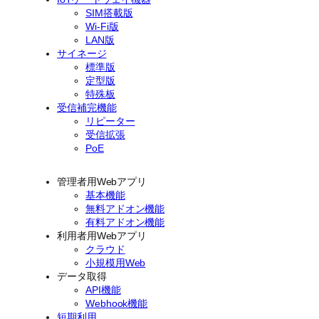
SIM搭載版
Wi-Fi版
LAN版
サイネージ
標準版
定型版
特殊板
受信補完機能
リピーター
受信拡張
PoE
管理者用Webアプリ
基本機能
無料アドオン機能
有料アドオン機能
利用者用Webアプリ
クラウド
小規模用Web
データ取得
API機能
Webhook機能
短期利用