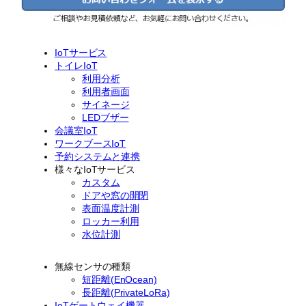
IoTサービス
トイレIoT
利用分析
利用者画面
サイネージ
LEDブザー
会議室IoT
ワークブースIoT
予約システムと連携
様々なIoTサービス
カスタム
ドアや窓の開閉
表面温度計測
ロッカー利用
水位計測
無線センサの種類
短距離(EnOcean)
長距離(PrivateLoRa)
IoTゲートウェイ機器