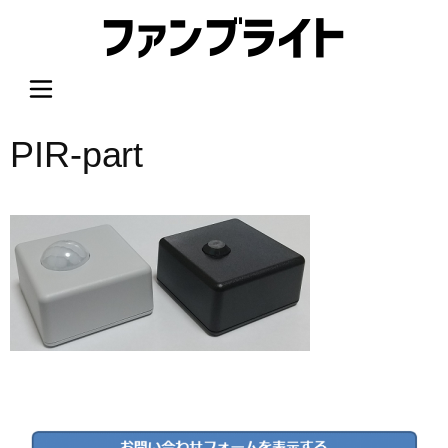
内
容
を
ス
キ
ッ
PIR-part
プ