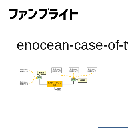
内
容
を
ス
キ
enocean-case-of-t
ッ
プ