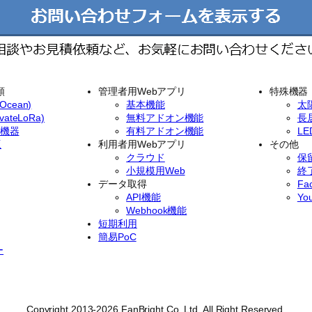
類
管理者用Webアプリ
特殊機器
cean)
基本機能
太
ateLoRa)
無料アドオン機能
長
イ機器
有料アドオン機能
L
版
利用者用Webアプリ
その他
クラウド
保
小規模用Web
終
データ取得
Fa
API機能
Yo
Webhook機能
短期利用
簡易PoC
ー
Copyright 2013-2026 FanBright Co. Ltd. All Right Reserved.