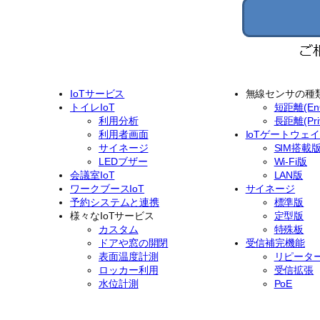
IoTサービス
無線センサの種
トイレIoT
短距離(EnO
利用分析
長距離(Priv
利用者画面
IoTゲートウェ
サイネージ
SIM搭載
LEDブザー
Wi-Fi版
会議室IoT
LAN版
ワークブースIoT
サイネージ
予約システムと連携
標準版
様々なIoTサービス
定型版
カスタム
特殊板
ドアや窓の開閉
受信補完機能
表面温度計測
リピータ
ロッカー利用
受信拡張
水位計測
PoE