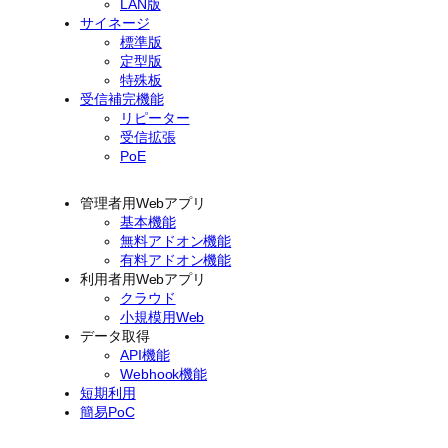
LAN版
サイネージ
標準版
定型版
特殊板
受信補完機能
リピーター
受信拡張
PoE
管理者用Webアプリ
基本機能
無料アドオン機能
有料アドオン機能
利用者用Webアプリ
クラウド
小規模用Web
データ取得
API機能
Webhook機能
短期利用
簡易PoC