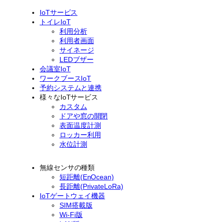
IoTサービス
トイレIoT
利用分析
利用者画面
サイネージ
LEDブザー
会議室IoT
ワークブースIoT
予約システムと連携
様々なIoTサービス
カスタム
ドアや窓の開閉
表面温度計測
ロッカー利用
水位計測
無線センサの種類
短距離(EnOcean)
長距離(PrivateLoRa)
IoTゲートウェイ機器
SIM搭載版
Wi-Fi版