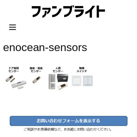
内
容
を
ス
キ
ッ
enocean-sensors
プ