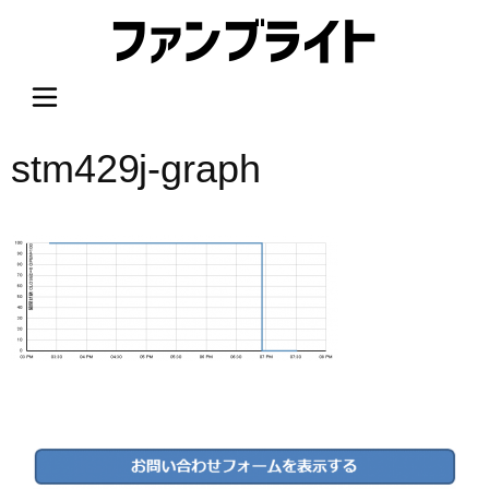
内
容
を
ス
キ
ッ
stm429j-graph
プ