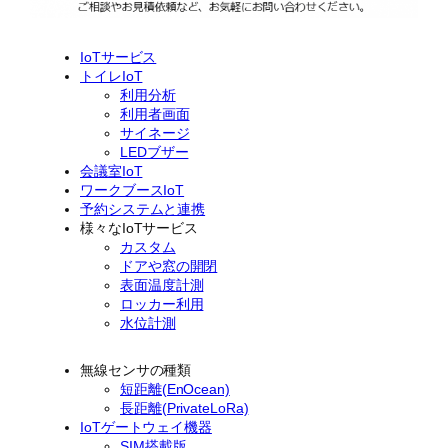
IoTサービス
トイレIoT
利用分析
利用者画面
サイネージ
LEDブザー
会議室IoT
ワークブースIoT
予約システムと連携
様々なIoTサービス
カスタム
ドアや窓の開閉
表面温度計測
ロッカー利用
水位計測
無線センサの種類
短距離(EnOcean)
長距離(PrivateLoRa)
IoTゲートウェイ機器
SIM搭載版