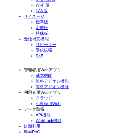
Wi-Fi版
LAN版
サイネージ
標準版
定型版
特殊板
受信補完機能
リピーター
受信拡張
PoE
管理者用Webアプリ
基本機能
無料アドオン機能
有料アドオン機能
利用者用Webアプリ
クラウド
小規模用Web
データ取得
API機能
Webhook機能
短期利用
簡易PoC