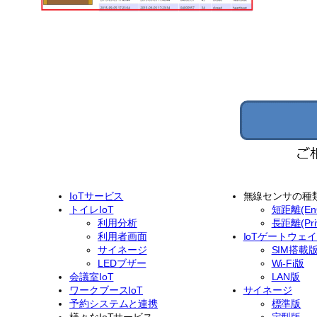
IoTサービス
無線センサの種
トイレIoT
短距離(EnO
利用分析
長距離(Priv
利用者画面
IoTゲートウェ
サイネージ
SIM搭載
LEDブザー
Wi-Fi版
会議室IoT
LAN版
ワークブースIoT
サイネージ
予約システムと連携
標準版