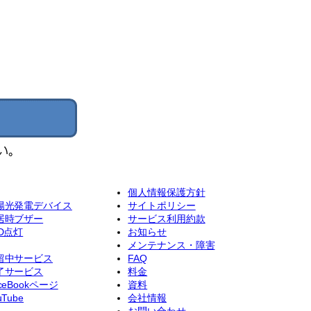
個人情報保護方針
陽光発電デバイス
サイトポリシー
居時ブザー
サービス利用約款
ED点灯
お知らせ
メンテナンス・障害
留中サービス
FAQ
了サービス
料金
ceBookページ
資料
uTube
会社情報