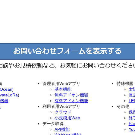
類
管理者用Webアプリ
特殊機器
cean)
基本機能
太
ateLoRa)
無料アドオン機能
長
イ機器
有料アドオン機能
L
版
利用者用Webアプリ
その他
クラウド
保
小規模用Web
終
データ取得
Fa
API機能
Yo