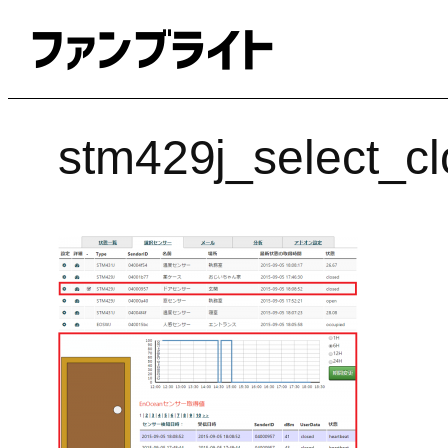
内
容
を
ス
キ
stm429j_select_c
ッ
プ