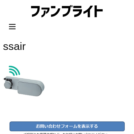
内
容
を
ス
キ
ッ
ssair
プ