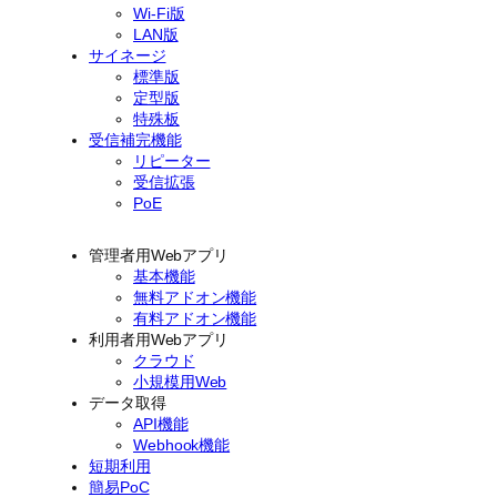
Wi-Fi版
LAN版
サイネージ
標準版
定型版
特殊板
受信補完機能
リピーター
受信拡張
PoE
管理者用Webアプリ
基本機能
無料アドオン機能
有料アドオン機能
利用者用Webアプリ
クラウド
小規模用Web
データ取得
API機能
Webhook機能
短期利用
簡易PoC