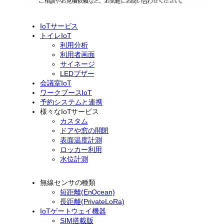
IoTサービス
トイレIoT
利用分析
利用者画面
サイネージ
LEDブザー
会議室IoT
ワークブースIoT
予約システムと連携
様々なIoTサービス
カスタム
ドアや窓の開閉
表面温度計測
ロッカー利用
水位計測
無線センサの種類
短距離(EnOcean)
長距離(PrivateLoRa)
IoTゲートウェイ機器
SIM搭載版