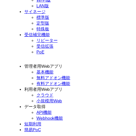
LAN版
サイネージ
標準版
定型版
特殊板
受信補完機能
リピーター
受信拡張
PoE
管理者用Webアプリ
基本機能
無料アドオン機能
有料アドオン機能
利用者用Webアプリ
クラウド
小規模用Web
データ取得
API機能
Webhook機能
短期利用
簡易PoC