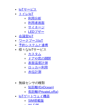
IoTサービス
トイレIoT
利用分析
利用者画面
サイネージ
LEDブザー
会議室IoT
ワークブースIoT
予約システムと連携
様々なIoTサービス
カスタム
ドアや窓の開閉
表面温度計測
ロッカー利用
水位計測
無線センサの種類
短距離(EnOcean)
長距離(PrivateLoRa)
IoTゲートウェイ機器
SIM搭載版
Wi-Fi版