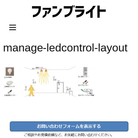
内
容
を
ス
キ
ッ
manage-ledcontrol-layout
プ