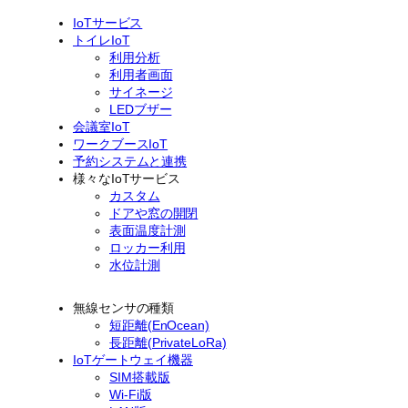
IoTサービス
トイレIoT
利用分析
利用者画面
サイネージ
LEDブザー
会議室IoT
ワークブースIoT
予約システムと連携
様々なIoTサービス
カスタム
ドアや窓の開閉
表面温度計測
ロッカー利用
水位計測
無線センサの種類
短距離(EnOcean)
長距離(PrivateLoRa)
IoTゲートウェイ機器
SIM搭載版
Wi-Fi版