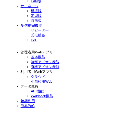
LAN版
サイネージ
標準版
定型版
特殊板
受信補完機能
リピーター
受信拡張
PoE
管理者用Webアプリ
基本機能
無料アドオン機能
有料アドオン機能
利用者用Webアプリ
クラウド
小規模用Web
データ取得
API機能
Webhook機能
短期利用
簡易PoC