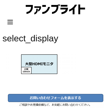
内
容
を
ス
キ
ッ
select_display
プ