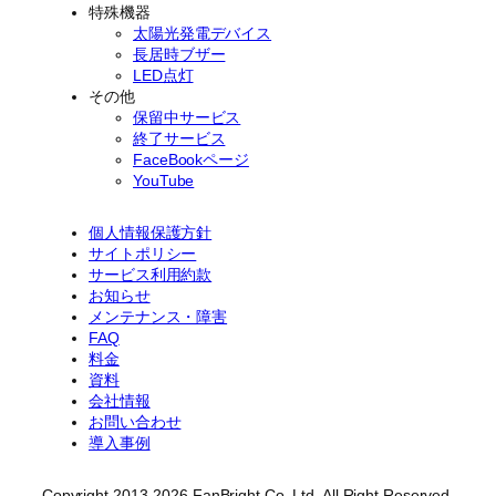
特殊機器
太陽光発電デバイス
長居時ブザー
LED点灯
その他
保留中サービス
終了サービス
FaceBookページ
YouTube
個人情報保護方針
サイトポリシー
サービス利用約款
お知らせ
メンテナンス・障害
FAQ
料金
資料
会社情報
お問い合わせ
導入事例
Copyright 2013-2026 FanBright Co. Ltd. All Right Reserved.