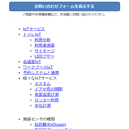
IoTサービス
トイレIoT
利用分析
利用者画面
サイネージ
LEDブザー
会議室IoT
ワークブースIoT
予約システムと連携
様々なIoTサービス
カスタム
ドアや窓の開閉
表面温度計測
ロッカー利用
水位計測
無線センサの種類
短距離(EnOcean)