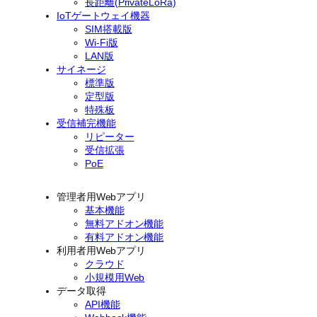
長距離(PrivateLoRa)
IoTゲートウェイ機器
SIM搭載版
Wi-Fi版
LAN版
サイネージ
標準版
定型版
特殊板
受信補完機能
リピーター
受信拡張
PoE
管理者用Webアプリ
基本機能
無料アドオン機能
有料アドオン機能
利用者用Webアプリ
クラウド
小規模用Web
データ取得
API機能