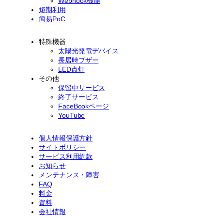
Webhook機能
短期利用
簡易PoC
特殊機器
太陽光発電デバイス
長居時ブザー
LED点灯
その他
保留中サービス
終了サービス
FaceBookページ
YouTube
個人情報保護方針
サイトポリシー
サービス利用約款
お知らせ
メンテナンス・障害
FAQ
料金
資料
会社情報