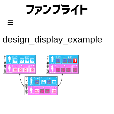
内
容
を
ス
キ
ッ
design_display_example
プ