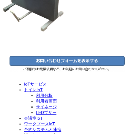
IoTサービス
トイレIoT
利用分析
利用者画面
サイネージ
LEDブザー
会議室IoT
ワークブースIoT
予約システムと連携