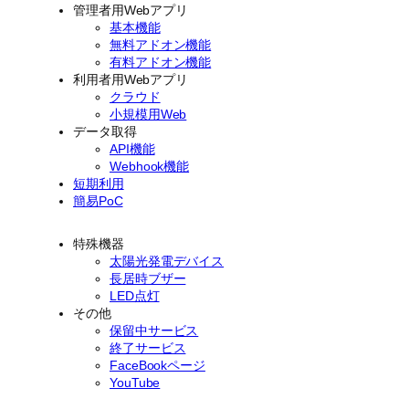
管理者用Webアプリ
基本機能
無料アドオン機能
有料アドオン機能
利用者用Webアプリ
クラウド
小規模用Web
データ取得
API機能
Webhook機能
短期利用
簡易PoC
特殊機器
太陽光発電デバイス
長居時ブザー
LED点灯
その他
保留中サービス
終了サービス
FaceBookページ
YouTube