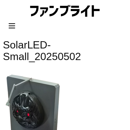
内
容
を
ス
キ
ッ
SolarLED-
プ
Small_20250502