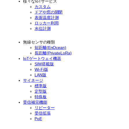
様々なIoTサービス
カスタム
ドアや窓の開閉
表面温度計測
ロッカー利用
水位計測
無線センサの種類
短距離(EnOcean)
長距離(PrivateLoRa)
IoTゲートウェイ機器
SIM搭載版
Wi-Fi版
LAN版
サイネージ
標準版
定型版
特殊板
受信補完機能
リピーター
受信拡張
PoE