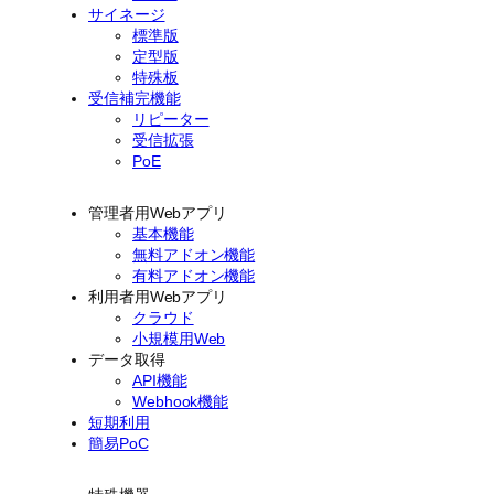
サイネージ
標準版
定型版
特殊板
受信補完機能
リピーター
受信拡張
PoE
管理者用Webアプリ
基本機能
無料アドオン機能
有料アドオン機能
利用者用Webアプリ
クラウド
小規模用Web
データ取得
API機能
Webhook機能
短期利用
簡易PoC