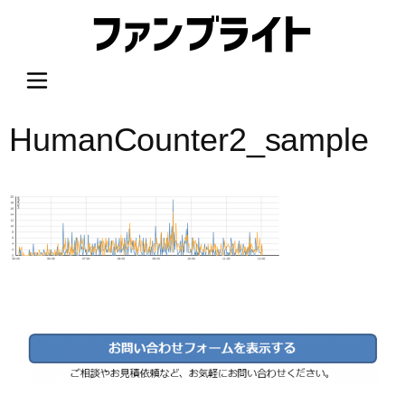
内
容
を
ス
キ
ッ
HumanCounter2_sample
プ