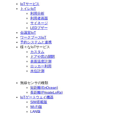
IoTサービス
トイレIoT
利用分析
利用者画面
サイネージ
LEDブザー
会議室IoT
ワークブースIoT
予約システムと連携
様々なIoTサービス
カスタム
ドアや窓の開閉
表面温度計測
ロッカー利用
水位計測
無線センサの種類
短距離(EnOcean)
長距離(PrivateLoRa)
IoTゲートウェイ機器
SIM搭載版
Wi-Fi版
LAN版