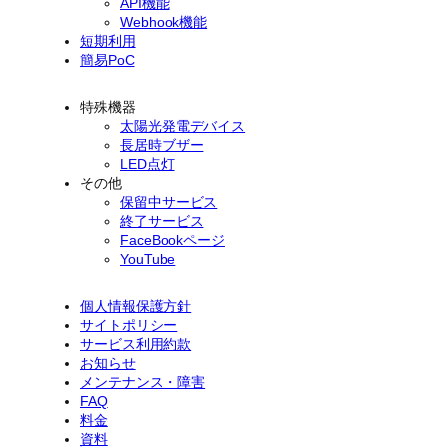
API機能
Webhook機能
短期利用
簡易PoC
特殊機器
太陽光発電デバイス
長居時ブザー
LED点灯
その他
保留中サービス
終了サービス
FaceBookページ
YouTube
個人情報保護方針
サイトポリシー
サービス利用約款
お知らせ
メンテナンス・障害
FAQ
料金
資料