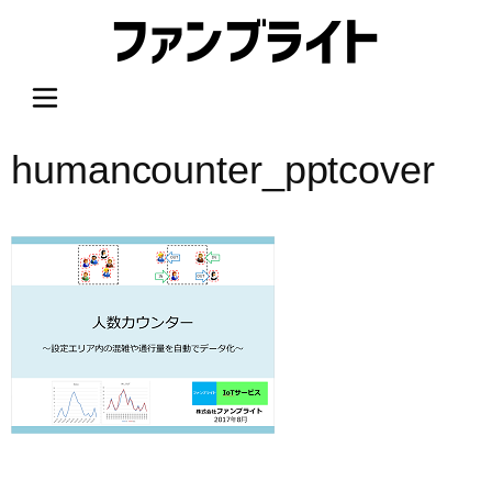
内
容
を
ス
キ
ッ
humancounter_pptcover
プ