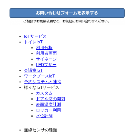
IoTサービス
トイレIoT
利用分析
利用者画面
サイネージ
LEDブザー
会議室IoT
ワークブースIoT
予約システムと連携
様々なIoTサービス
カスタム
ドアや窓の開閉
表面温度計測
ロッカー利用
水位計測
無線センサの種類