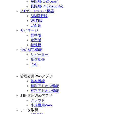
短距離(EnOcean)
長距離(PrivateLoRa)
IoTゲートウェイ機器
SIM搭載版
Wi-Fi版
LAN版
サイネージ
標準版
定型版
特殊板
受信補完機能
リピーター
受信拡張
PoE
管理者用Webアプリ
基本機能
無料アドオン機能
有料アドオン機能
利用者用Webアプリ
クラウド
小規模用Web
データ取得