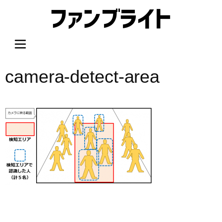
内
容
を
ス
キ
ッ
camera-detect-area
プ