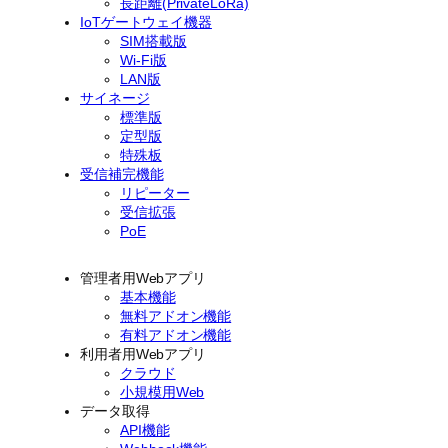
長距離(PrivateLoRa)
IoTゲートウェイ機器
SIM搭載版
Wi-Fi版
LAN版
サイネージ
標準版
定型版
特殊板
受信補完機能
リピーター
受信拡張
PoE
管理者用Webアプリ
基本機能
無料アドオン機能
有料アドオン機能
利用者用Webアプリ
クラウド
小規模用Web
データ取得
API機能