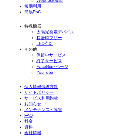
Webhook機能
短期利用
簡易PoC
特殊機器
太陽光発電デバイス
長居時ブザー
LED点灯
その他
保留中サービス
終了サービス
FaceBookページ
YouTube
個人情報保護方針
サイトポリシー
サービス利用約款
お知らせ
メンテナンス・障害
FAQ
料金
資料
会社情報