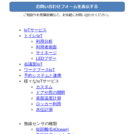
IoTサービス
トイレIoT
利用分析
利用者画面
サイネージ
LEDブザー
会議室IoT
ワークブースIoT
予約システムと連携
様々なIoTサービス
カスタム
ドアや窓の開閉
表面温度計測
ロッカー利用
水位計測
無線センサの種類
短距離(EnOcean)