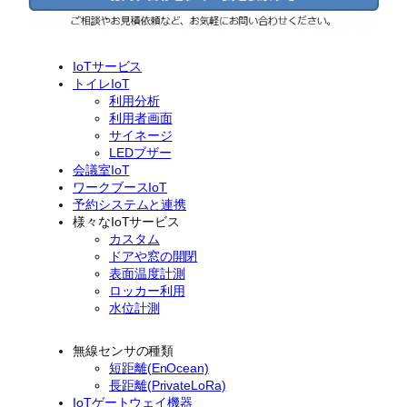
IoTサービス
トイレIoT
利用分析
利用者画面
サイネージ
LEDブザー
会議室IoT
ワークブースIoT
予約システムと連携
様々なIoTサービス
カスタム
ドアや窓の開閉
表面温度計測
ロッカー利用
水位計測
無線センサの種類
短距離(EnOcean)
長距離(PrivateLoRa)
IoTゲートウェイ機器