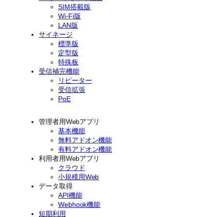
SIM搭載版
Wi-Fi版
LAN版
サイネージ
標準版
定型版
特殊板
受信補完機能
リピーター
受信拡張
PoE
管理者用Webアプリ
基本機能
無料アドオン機能
有料アドオン機能
利用者用Webアプリ
クラウド
小規模用Web
データ取得
API機能
Webhook機能
短期利用