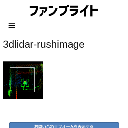
内
容
を
ス
キ
ッ
3dlidar-rushimage
プ