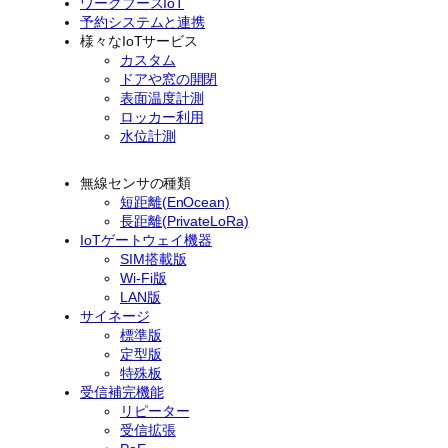
ワークブースIoT
予約システムと連携
様々なIoTサービス
カスタム
ドアや窓の開閉
表面温度計測
ロッカー利用
水位計測
無線センサの種類
短距離(EnOcean)
長距離(PrivateLoRa)
IoTゲートウェイ機器
SIM搭載版
Wi-Fi版
LAN版
サイネージ
標準版
定型版
特殊板
受信補完機能
リピーター
受信拡張