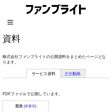
内
容
を
ス
キ
ッ
資料
プ
株式会社ファンブライトの公開資料をまとめたページとな
ります。
サービス資料
デモ動画
PDFファイルで公開しています。
目次
[
非表示
]