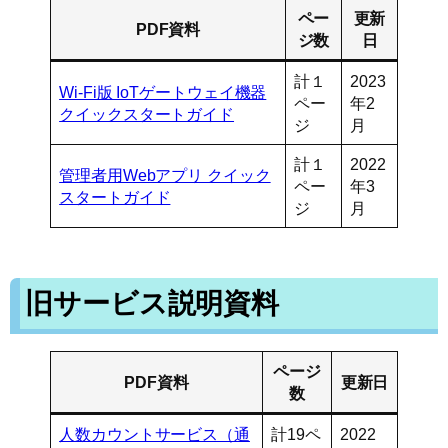
ペー
更新
PDF資料
ジ数
日
計１
2023
Wi-Fi版 IoTゲートウェイ機器
ペー
年2
クイックスタートガイド
ジ
月
計１
2022
管理者用Webアプリ クイック
ペー
年3
スタートガイド
ジ
月
旧サービス説明資料
ページ
PDF資料
更新日
数
人数カウントサービス（通
計19ペ
2022