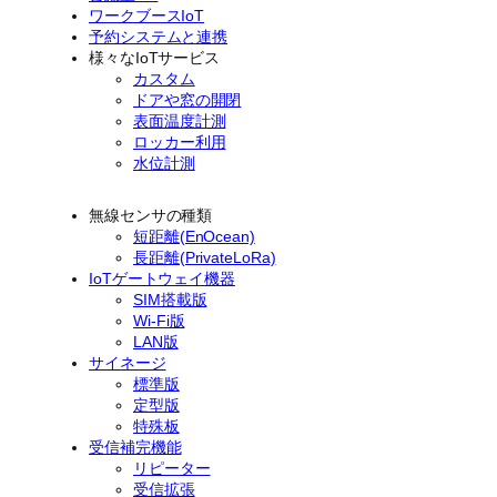
ワークブースIoT
予約システムと連携
様々なIoTサービス
カスタム
ドアや窓の開閉
表面温度計測
ロッカー利用
水位計測
無線センサの種類
短距離(EnOcean)
長距離(PrivateLoRa)
IoTゲートウェイ機器
SIM搭載版
Wi-Fi版
LAN版
サイネージ
標準版
定型版
特殊板
受信補完機能
リピーター
受信拡張