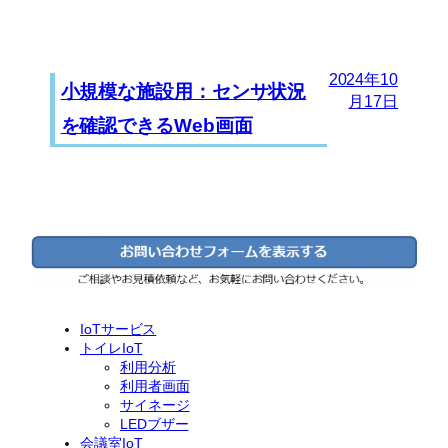
2024年10
小規模な施設用：センサ状況
月17日
を確認できるWeb画面
IoTサービス
トイレIoT
利用分析
利用者画面
サイネージ
LEDブザー
会議室IoT