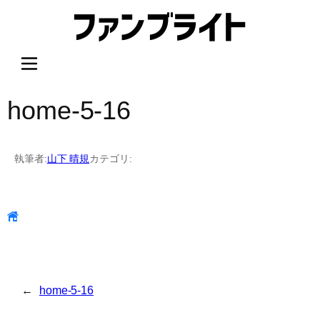
内
容
を
ス
キ
ッ
home-5-16
プ
執筆者:
山下 晴規
カテゴリ:
←
home-5-16