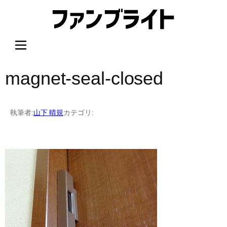
内
容
を
ス
キ
ッ
magnet-seal-closed
プ
執筆者:
山下 晴規
カテゴリ: