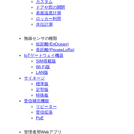
カスタム
ドアや窓の開閉
表面温度計測
ロッカー利用
水位計測
無線センサの種類
短距離(EnOcean)
長距離(PrivateLoRa)
IoTゲートウェイ機器
SIM搭載版
Wi-Fi版
LAN版
サイネージ
標準版
定型版
特殊板
受信補完機能
リピーター
受信拡張
PoE
管理者用Webアプリ