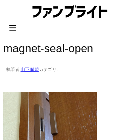
内
容
を
ス
キ
ッ
magnet-seal-open
プ
執筆者:
山下 晴規
カテゴリ: