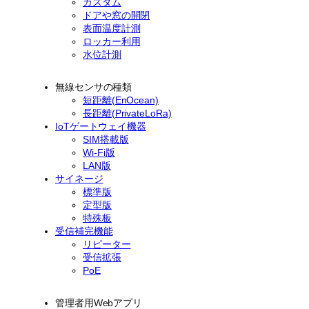
カスタム
ドアや窓の開閉
表面温度計測
ロッカー利用
水位計測
無線センサの種類
短距離(EnOcean)
長距離(PrivateLoRa)
IoTゲートウェイ機器
SIM搭載版
Wi-Fi版
LAN版
サイネージ
標準版
定型版
特殊板
受信補完機能
リピーター
受信拡張
PoE
管理者用Webアプリ