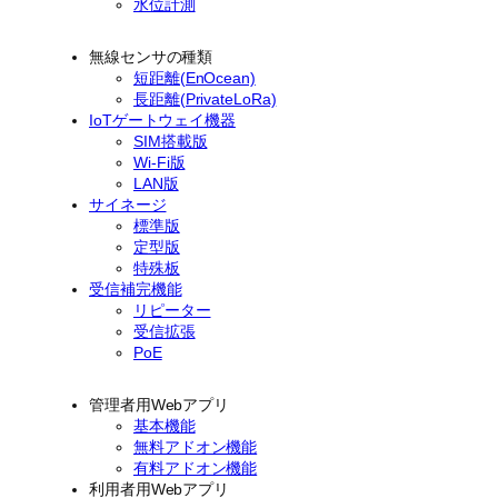
水位計測
無線センサの種類
短距離(EnOcean)
長距離(PrivateLoRa)
IoTゲートウェイ機器
SIM搭載版
Wi-Fi版
LAN版
サイネージ
標準版
定型版
特殊板
受信補完機能
リピーター
受信拡張
PoE
管理者用Webアプリ
基本機能
無料アドオン機能
有料アドオン機能
利用者用Webアプリ