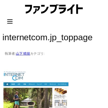
内
容
を
ス
キ
ッ
internetcom.jp_toppage
プ
執筆者:
山下 晴規
カテゴリ: