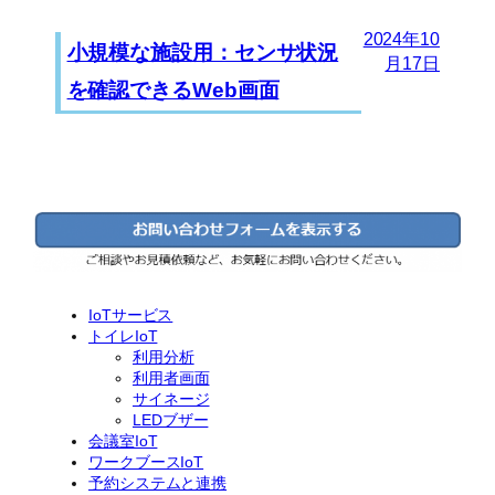
2024年10
小規模な施設用：センサ状況
月17日
を確認できるWeb画面
IoTサービス
トイレIoT
利用分析
利用者画面
サイネージ
LEDブザー
会議室IoT
ワークブースIoT
予約システムと連携