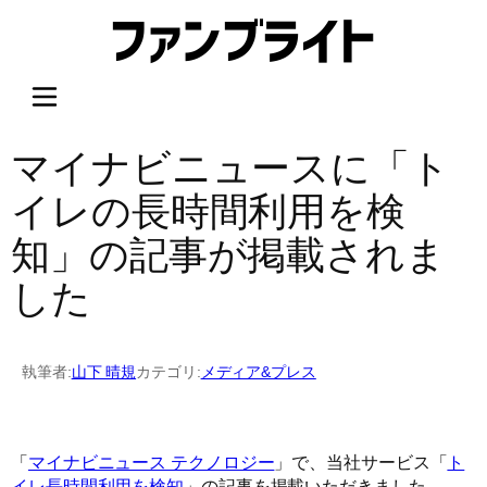
内
容
を
ス
キ
ッ
マイナビニュースに「ト
プ
イレの長時間利用を検
知」の記事が掲載されま
した
執筆者:
山下 晴規
カテゴリ:
メディア&プレス
「
マイナビニュース テクノロジー
」で、当社サービス「
ト
イレ長時間利用を検知
」の記事を掲載いただきました。