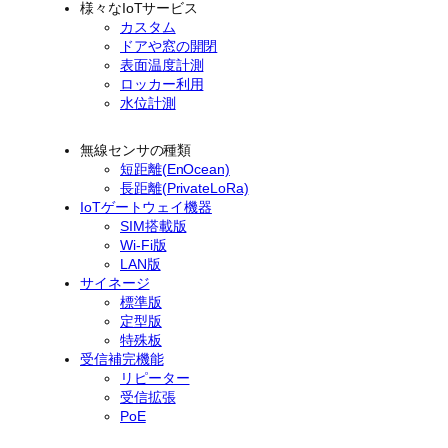
様々なIoTサービス
カスタム
ドアや窓の開閉
表面温度計測
ロッカー利用
水位計測
無線センサの種類
短距離(EnOcean)
長距離(PrivateLoRa)
IoTゲートウェイ機器
SIM搭載版
Wi-Fi版
LAN版
サイネージ
標準版
定型版
特殊板
受信補完機能
リピーター
受信拡張
PoE