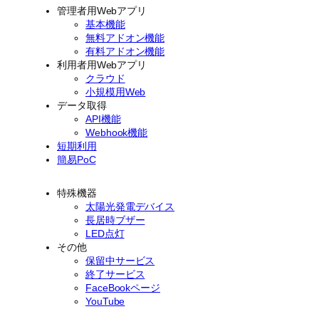
管理者用Webアプリ
基本機能
無料アドオン機能
有料アドオン機能
利用者用Webアプリ
クラウド
小規模用Web
データ取得
API機能
Webhook機能
短期利用
簡易PoC
特殊機器
太陽光発電デバイス
長居時ブザー
LED点灯
その他
保留中サービス
終了サービス
FaceBookページ
YouTube