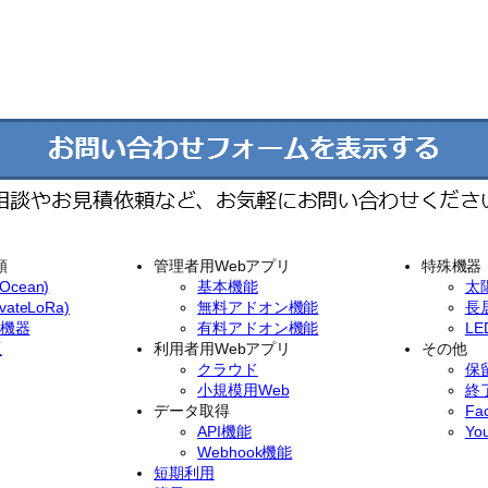
類
管理者用Webアプリ
特殊機器
cean)
基本機能
太
ateLoRa)
無料アドオン機能
長
イ機器
有料アドオン機能
L
版
利用者用Webアプリ
その他
クラウド
保
小規模用Web
終
データ取得
Fa
API機能
Yo
Webhook機能
短期利用