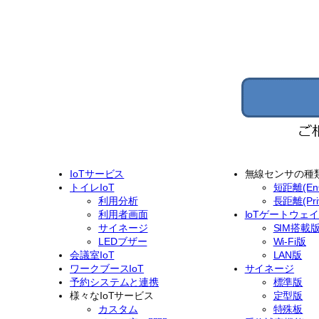
IoTサービス
無線センサの種
トイレIoT
短距離(EnO
利用分析
長距離(Priv
利用者画面
IoTゲートウェ
サイネージ
SIM搭載
LEDブザー
Wi-Fi版
会議室IoT
LAN版
ワークブースIoT
サイネージ
予約システムと連携
標準版
様々なIoTサービス
定型版
カスタム
特殊板