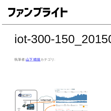
内
容
を
ス
キ
iot-300-150_2015
ッ
プ
執筆者:
山下 晴規
カテゴリ: