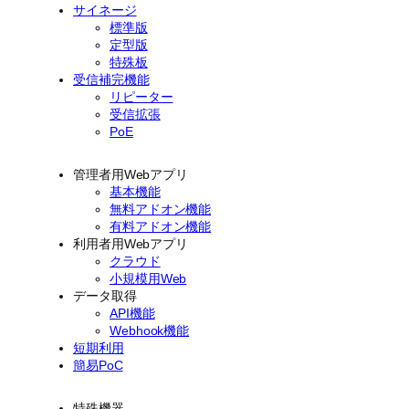
サイネージ
標準版
定型版
特殊板
受信補完機能
リピーター
受信拡張
PoE
管理者用Webアプリ
基本機能
無料アドオン機能
有料アドオン機能
利用者用Webアプリ
クラウド
小規模用Web
データ取得
API機能
Webhook機能
短期利用
簡易PoC
特殊機器