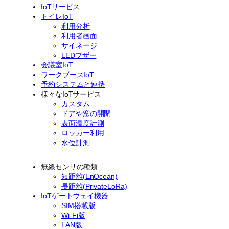
IoTサービス
トイレIoT
利用分析
利用者画面
サイネージ
LEDブザー
会議室IoT
ワークブースIoT
予約システムと連携
様々なIoTサービス
カスタム
ドアや窓の開閉
表面温度計測
ロッカー利用
水位計測
無線センサの種類
短距離(EnOcean)
長距離(PrivateLoRa)
IoTゲートウェイ機器
SIM搭載版
Wi-Fi版
LAN版