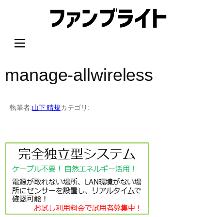
内
容
を
ス
キ
ッ
manage-allwireless
プ
執筆者:
山下 晴規
カテゴリ: