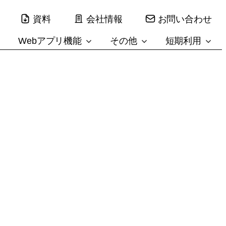
資料
会社情報
お問い合わせ
Webアプリ機能
その他
短期利用