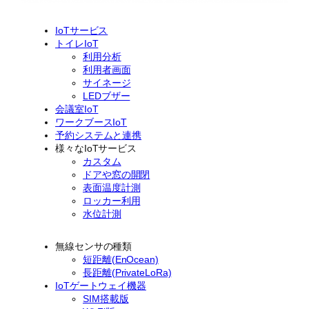
IoTサービス
トイレIoT
利用分析
利用者画面
サイネージ
LEDブザー
会議室IoT
ワークブースIoT
予約システムと連携
様々なIoTサービス
カスタム
ドアや窓の開閉
表面温度計測
ロッカー利用
水位計測
無線センサの種類
短距離(EnOcean)
長距離(PrivateLoRa)
IoTゲートウェイ機器
SIM搭載版