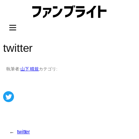
内
容
を
ス
キ
ッ
twitter
プ
執筆者:
山下 晴規
カテゴリ:
←
twitter