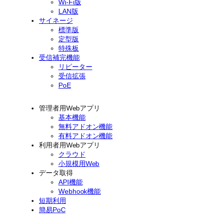
Wi-Fi版
LAN版
サイネージ
標準版
定型版
特殊板
受信補完機能
リピーター
受信拡張
PoE
管理者用Webアプリ
基本機能
無料アドオン機能
有料アドオン機能
利用者用Webアプリ
クラウド
小規模用Web
データ取得
API機能
Webhook機能
短期利用
簡易PoC