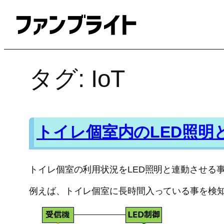
内
容
を
ス
キ
タグ:
IoT
ッ
プ
トイレ個室内のLED照明
トイレ個室の利用状況をLED照明と連動させる
例えば、トイレ個室に長時間入っている事を検知