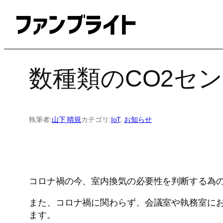
内
容
を
ス
キ
数種類のCO2セ
ッ
プ
執筆者:
山下 晴規
カテゴリ:
IoT
, 
お知らせ
コロナ禍の今、室内換気の必要性を判断する為の
また、コロナ禍に関わらず、会議室や執務室にお
ます。