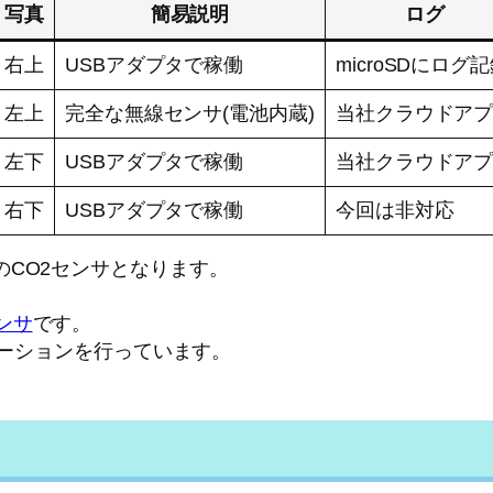
写真
簡易説明
ログ
右上
USBアダプタで稼働
microSDにログ
左上
完全な無線センサ(電池内蔵)
当社クラウドア
左下
USBアダプタで稼働
当社クラウドア
右下
USBアダプタで稼働
今回は非対応
)のCO2センサとなります。
ンサ
です。
ブレーションを行っています。