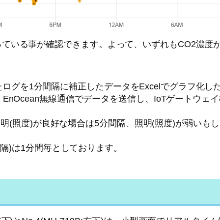
ている事が確認できます。よって、いずれもCO2濃度
に蓄積されたログを1分間隔に補正したデータをExcelでグラフ化
D30:左下)は、EnOcean無線通信でデータを送信し、IoT
周囲の照明(照度)が良好な場合は5分間隔、照明(照度)が弱
送信間隔)は1分間毎としております。