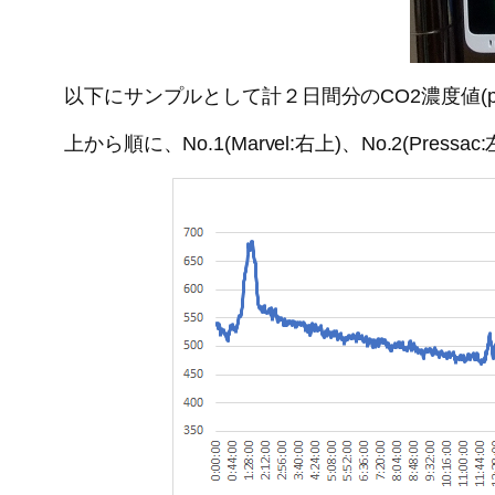
以下にサンプルとして計２日間分のCO2濃度値(
上から順に、No.1(Marvel:右上)、No.2(Pressa