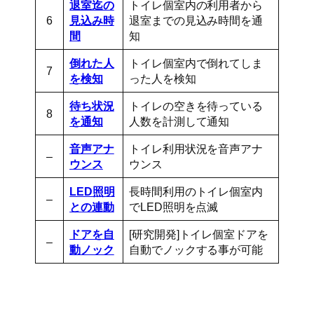
退室迄の
トイレ個室内の利用者から
6
見込み時
退室までの見込み時間を通
間
知
倒れた人
トイレ個室内で倒れてしま
7
を検
知
った人を検知
待ち状況
トイレの空きを待っている
8
を通知
人数を計測して通知
音声アナ
トイレ利用状況を音声アナ
–
ウンス
ウンス
LED照明
長時間利用のトイレ個室内
–
との連
動
でLED照明を点滅
ドアを自
[研究開発]トイレ個室ドアを
–
動ノック
自動でノックする事が可能