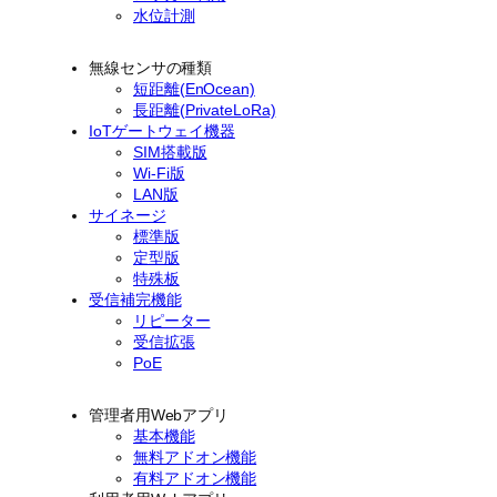
水位計測
無線センサの種類
短距離(EnOcean)
長距離(PrivateLoRa)
IoTゲートウェイ機器
SIM搭載版
Wi-Fi版
LAN版
サイネージ
標準版
定型版
特殊板
受信補完機能
リピーター
受信拡張
PoE
管理者用Webアプリ
基本機能
無料アドオン機能
有料アドオン機能