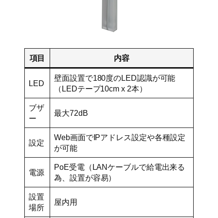
項目
内容
壁面設置で180度のLED認識が可能
LED
（LEDテープ10cm x 2本）
ブザ
最大72dB
ー
Web画面でIPアドレス設定や各種設定
設定
が可能
PoE受電（LANケーブルで給電出来る
電源
為、設置が容易）
設置
屋内用
場所