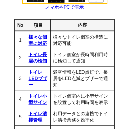
スマホやPCで表示
No
項目
内容
様々な個
様々なトイレ個室の構造に
1
室に対応
対応可能
トイレ長
トイレ個室が長時間利用時
2
居の検知
に検知して通知
トイレ
満空情報をLED点灯で、長
3
LEDブザ
居をLED点滅とブザーで通
ー
知
トイレ小
トイレ個室内に小型サイン
4
型サイン
を設置して利用時間を表示
トイレ清
利用データとの連携でトイ
5
掃管理
レ清掃業務を効率化