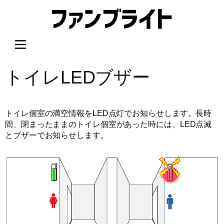
内
容
を
ス
キ
ッ
トイレLEDブザー
プ
トイレ個室の満空情報をLED点灯でお知らせします。長時
間、閉まったままのトイレ個室があった時には、LED点滅
とブザーでお知らせします。