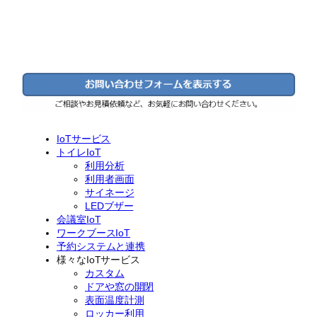
IoTサービス
トイレIoT
利用分析
利用者画面
サイネージ
LEDブザー
会議室IoT
ワークブースIoT
予約システムと連携
様々なIoTサービス
カスタム
ドアや窓の開閉
表面温度計測
ロッカー利用